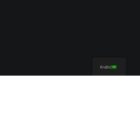
Arabic
مبنى الإدارة والمسرح –
جامعة نجران